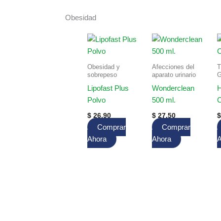
Obesidad
Obesidad y
Afecciones del
T
sobrepeso
aparato urinario
G
Lipofast Plus
Wonderclean
H
Polvo
500 ml.
C
$
26.90
$
27.50
$
Comprar
Comprar
Ahora
Ahora
A