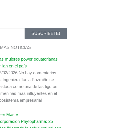
SUSCRÍBETE!
IMAS NOTICIAS
as mujeres power ecuatorianas
rillan en el país
3/02/2026
No hay comentarios
a Ingeniera Tania Pazmiño se
estaca como una de las figuras
emeninas más influyentes en el
cosistema empresarial
eer Más »
orporación Phytopharma: 25