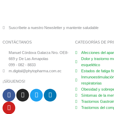
Suscríbete a nuestro Newsletter y mantente saludable
CONTÁCTANOS
CATEGORÍAS DE P
Manuel Córdova Galarza Nro. OE8-
Afecciones del apar
669 y De Las Amapolas
Dolor y trastorno m
099 - 082 - 8833
esquelético
m.digital@phytopharma.com.ec
Estados de fatiga fí
Inmunoestimulación
¡SÍGUENOS!
respiratorias
Obesidad y sobrep
F
Y
I
T
L
Síntomas de la me
a
o
n
w
i
Trastornos Gastroin
c
u
s
i
n
Trastornos del com
e
t
t
t
k