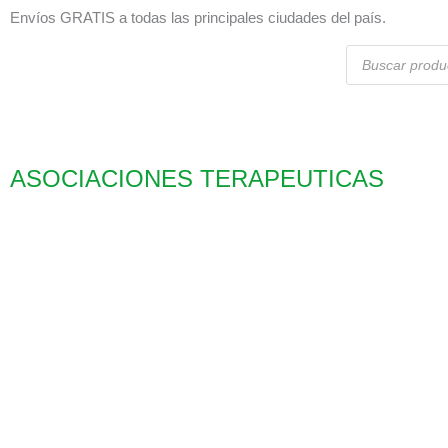
Ir
Envíos GRATIS a todas las principales ciudades del país.
al
Búsqueda
contenido
de
productos
ASOCIACIONES TERAPEUTICAS