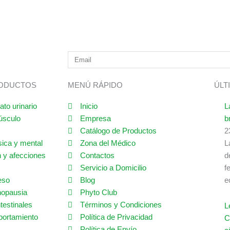
RODUCTOS
MENÚ RÁPIDO
ÚLT
ato urinario
Inicio
L
úsculo
Empresa
b
Catálogo de Productos
2
sica y mental
Zona del Médico
L
 y afecciones
Contactos
d
Servicio a Domicilio
f
eso
Blog
e
nopausia
Phyto Club
testinales
Términos y Condiciones
L
portamiento
Política de Privacidad
C
Política de Envío