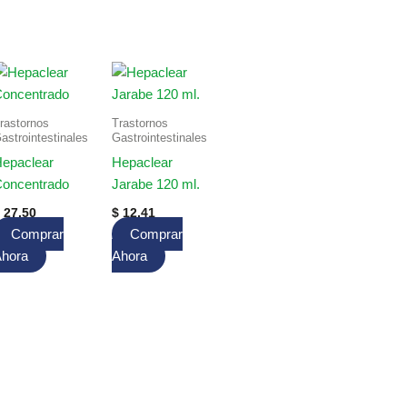
rastornos
Trastornos
astrointestinales
Gastrointestinales
epaclear
Hepaclear
oncentrado
Jarabe 120 ml.
27.50
$
12.41
Comprar
Comprar
hora
Ahora