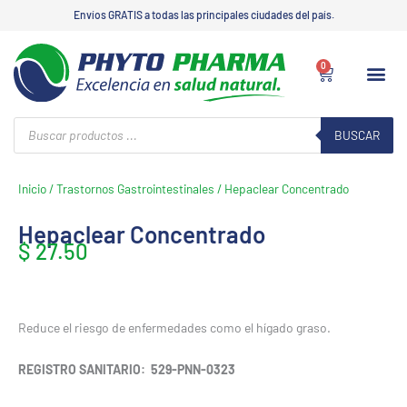
Ir
Envíos GRATIS a todas las principales ciudades del país.
al
contenido
0
Carrito
CATÁLOG
ZONA DEL
SERVICIO
Búsqueda
de
BUSCAR
productos
Inicio
/
Trastornos Gastrointestinales
/ Hepaclear Concentrado
Hepaclear Concentrado
$
27.50
Reduce el riesgo de enfermedades como el hígado graso.
REGISTRO SANITARIO: 529-PNN-0323