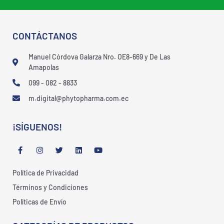
CONTÁCTANOS
Manuel Córdova Galarza Nro. OE8-669 y De Las
Amapolas
099 - 082 - 8833
m.digital@phytopharma.com.ec
¡SÍGUENOS!
F
I
T
L
Y
a
n
w
i
o
c
s
i
n
u
e
t
t
k
t
Política de Privacidad
b
a
t
e
u
o
g
e
d
b
Términos y Condiciones
o
r
r
i
e
k
a
n
Políticas de Envío
-
m
f