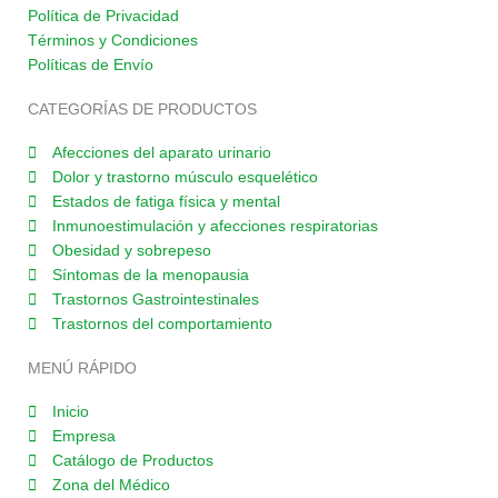
e
t
t
k
t
Política de Privacidad
Términos y Condiciones
b
a
t
e
u
Políticas de Envío
o
g
e
d
b
o
r
r
i
e
CATEGORÍAS DE PRODUCTOS
k
a
n
Afecciones del aparato urinario
-
m
Dolor y trastorno músculo esquelético
f
Estados de fatiga física y mental
Inmunoestimulación y afecciones respiratorias
Obesidad y sobrepeso
Síntomas de la menopausia
Trastornos Gastrointestinales
Trastornos del comportamiento
MENÚ RÁPIDO
Inicio
Empresa
Catálogo de Productos
Zona del Médico