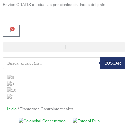
Ir
Envíos GRATIS a todas las principales ciudades del país.
al
contenido
0
Carrito
Búsqueda
de
BUSCAR
productos
Inicio
/ Trastornos Gastrointestinales