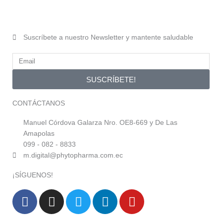
Suscríbete a nuestro Newsletter y mantente saludable
SUSCRÍBETE!
CONTÁCTANOS
Manuel Córdova Galarza Nro. OE8-669 y De Las
Amapolas
099 - 082 - 8833
m.digital@phytopharma.com.ec
¡SÍGUENOS!
F
I
T
L
Y
a
n
w
i
o
c
s
i
n
u