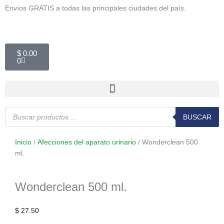
Ir
Envíos GRATIS a todas las principales ciudades del país.
al
contenido
Carrito
$
0.00
0
Búsqueda
de
BUSCAR
productos
Inicio
/
Afecciones del aparato urinario
/ Wonderclean 500
ml.
Wonderclean 500 ml.
$
27.50