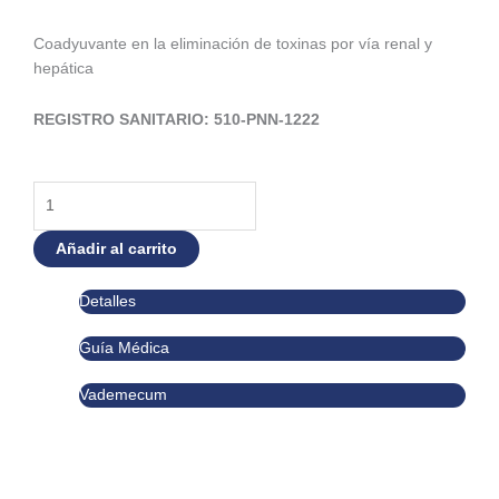
Coadyuvante en la eliminación de toxinas por vía renal y
hepática
REGISTRO SANITARIO: 510-PNN-1222
Wonderclean
500
ml.
Añadir al carrito
cantidad
Detalles
Guía Médica
Vademecum