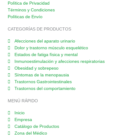
e
t
t
k
t
Política de Privacidad
Términos y Condiciones
b
a
t
e
u
Políticas de Envío
o
g
e
d
b
o
r
r
i
e
CATEGORÍAS DE PRODUCTOS
k
a
n
Afecciones del aparato urinario
-
m
Dolor y trastorno músculo esquelético
f
Estados de fatiga física y mental
Inmunoestimulación y afecciones respiratorias
Obesidad y sobrepeso
Síntomas de la menopausia
Trastornos Gastrointestinales
Trastornos del comportamiento
MENÚ RÁPIDO
Inicio
Empresa
Catálogo de Productos
Zona del Médico