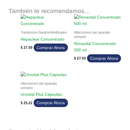
También te recomendamos…
Trastornos Gastrointestinales
Afecciones del aparato
urinario
Hepaclear Concentrado
Renavital Concentrado
Comprar Ahora
$
27.50
500 ml.
Comprar Ahora
$
27.50
Afecciones del aparato
urinario
Urovital Plus Cápsulas
Comprar Ahora
$
25.22