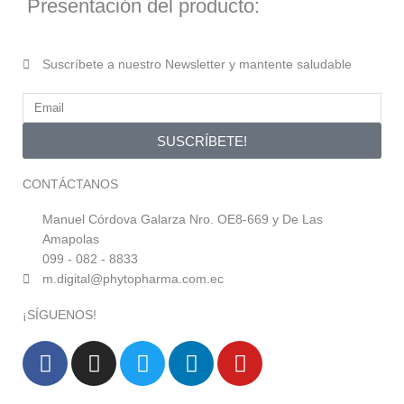
Presentación del producto:
Suscríbete a nuestro Newsletter y mantente saludable
SUSCRÍBETE!
CONTÁCTANOS
Manuel Córdova Galarza Nro. OE8-669 y De Las
Amapolas
099 - 082 - 8833
m.digital@phytopharma.com.ec
¡SÍGUENOS!
F
I
T
L
Y
a
n
w
i
o
c
s
i
n
u