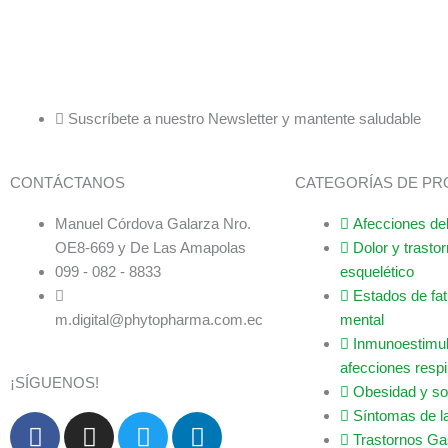
Suscríbete a nuestro Newsletter y mantente saludable
CONTÁCTANOS
CATEGORÍAS DE P
Manuel Córdova Galarza Nro.
Afecciones del
OE8-669 y De Las Amapolas
Dolor y trasto
099 - 082 - 8833
esquelético
Estados de fati
m.digital@phytopharma.com.ec
mental
Inmunoestimul
afecciones respi
¡SÍGUENOS!
Obesidad y s
Síntomas de l
F
Y
I
T
L
Trastornos Gas