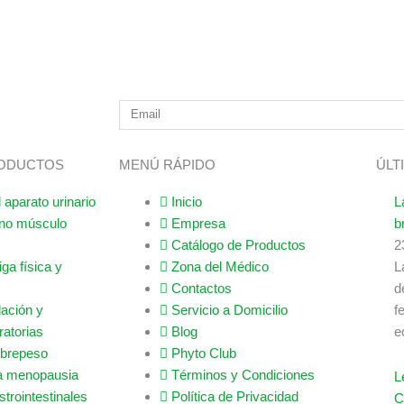
RODUCTOS
MENÚ RÁPIDO
ÚLT
 aparato urinario
Inicio
L
rno músculo
Empresa
b
Catálogo de Productos
2
ga física y
Zona del Médico
L
Contactos
d
ación y
Servicio a Domicilio
f
ratorias
Blog
e
obrepeso
Phyto Club
a menopausia
Términos y Condiciones
L
trointestinales
Política de Privacidad
C