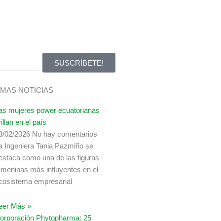
SUSCRÍBETE!
IMAS NOTICIAS
as mujeres power ecuatorianas
rillan en el país
3/02/2026
No hay comentarios
a Ingeniera Tania Pazmiño se
estaca como una de las figuras
emeninas más influyentes en el
cosistema empresarial
eer Más »
orporación Phytopharma: 25