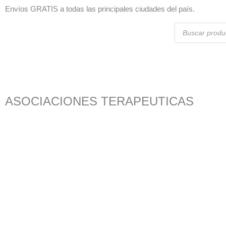
Ir
Envíos GRATIS a todas las principales ciudades del país.
al
Búsqueda
contenido
de
productos
ASOCIACIONES TERAPEUTICAS