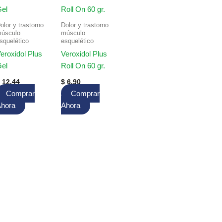
olor y trastorno
Dolor y trastorno
úsculo
músculo
squelético
esquelético
eroxidol Plus
Veroxidol Plus
el
Roll On 60 gr.
12.44
$
6.90
Comprar
Comprar
hora
Ahora