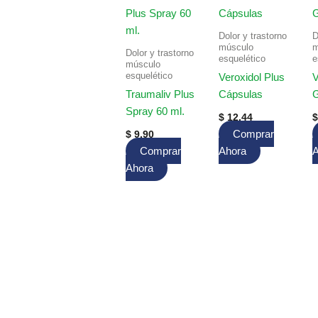
Dolor y trastorno
D
músculo
m
Dolor y trastorno
esquelético
e
músculo
esquelético
Veroxidol Plus
V
Traumaliv Plus
Cápsulas
G
Spray 60 ml.
$
12.44
$
Comprar
$
9.90
Comprar
Ahora
A
Ahora