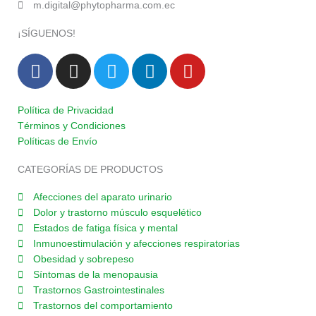
m.digital@phytopharma.com.ec
¡SÍGUENOS!
F
I
T
L
Y
a
n
w
i
o
c
s
i
n
u
e
t
t
k
t
Política de Privacidad
Términos y Condiciones
b
a
t
e
u
Políticas de Envío
o
g
e
d
b
o
r
r
i
e
CATEGORÍAS DE PRODUCTOS
k
a
n
Afecciones del aparato urinario
-
m
Dolor y trastorno músculo esquelético
f
Estados de fatiga física y mental
Inmunoestimulación y afecciones respiratorias
Obesidad y sobrepeso
Síntomas de la menopausia
Trastornos Gastrointestinales
Trastornos del comportamiento