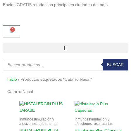
Ir
Envíos GRATIS a todas las principales ciudades del país.
al
contenido
0
Carrito
Búsqueda
de
BUSCAR
productos
Inicio
/ Productos etiquetados “Catarro Nasal”
Catarro Nasal
Inmunoestimulación y
Inmunoestimulación y
afecciones respiratorias
afecciones respiratorias
HISTALERGIN PLUS
Histalergin Plus Cápsulas