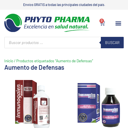
Ir
Envíos GRATIS a todas las principales ciudades del país.
al
contenido
0
Carrito
CATÁLOG
ZONA DEL
SERVICIO
Búsqueda
de
BUSCAR
productos
Inicio
/ Productos etiquetados “Aumento de Defensas”
Aumento de Defensas