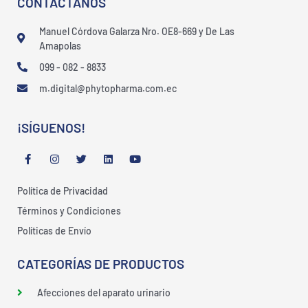
CONTÁCTANOS
Manuel Córdova Galarza Nro. OE8-669 y De Las
Amapolas
099 - 082 - 8833
m.digital@phytopharma.com.ec
¡SÍGUENOS!
F
I
T
L
Y
a
n
w
i
o
c
s
i
n
u
e
t
t
k
t
Política de Privacidad
b
a
t
e
u
o
g
e
d
b
Términos y Condiciones
o
r
r
i
e
k
a
n
Políticas de Envío
-
m
f
CATEGORÍAS DE PRODUCTOS
Afecciones del aparato urinario