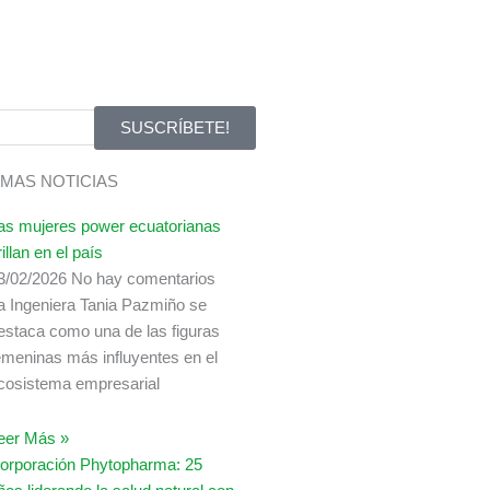
SUSCRÍBETE!
IMAS NOTICIAS
as mujeres power ecuatorianas
rillan en el país
3/02/2026
No hay comentarios
a Ingeniera Tania Pazmiño se
estaca como una de las figuras
emeninas más influyentes en el
cosistema empresarial
eer Más »
orporación Phytopharma: 25