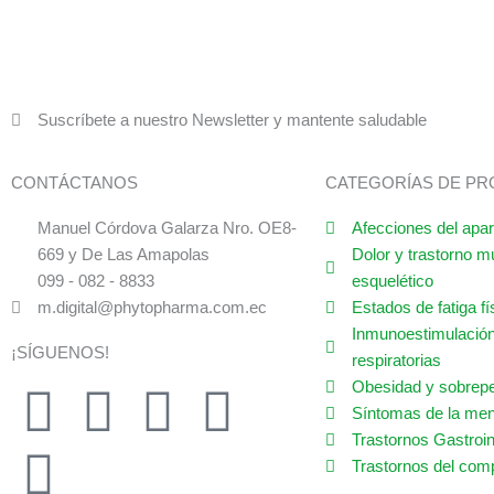
Suscríbete a nuestro Newsletter y mantente saludable
CONTÁCTANOS
CATEGORÍAS DE P
Manuel Córdova Galarza Nro. OE8-
Afecciones del apar
669 y De Las Amapolas
Dolor y trastorno m
099 - 082 - 8833
esquelético
m.digital@phytopharma.com.ec
Estados de fatiga fí
Inmunoestimulación
¡SÍGUENOS!
respiratorias
Obesidad y sobrep
F
Y
I
T
L
Síntomas de la me
Trastornos Gastroin
a
o
n
w
i
Trastornos del com