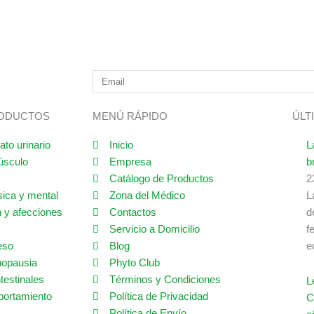
RODUCTOS
MENÚ RÁPIDO
ÚLT
ato urinario
Inicio
L
úsculo
Empresa
b
Catálogo de Productos
2
sica y mental
Zona del Médico
L
 y afecciones
Contactos
d
Servicio a Domicilio
f
eso
Blog
e
nopausia
Phyto Club
testinales
Términos y Condiciones
L
portamiento
Política de Privacidad
C
Política de Envío