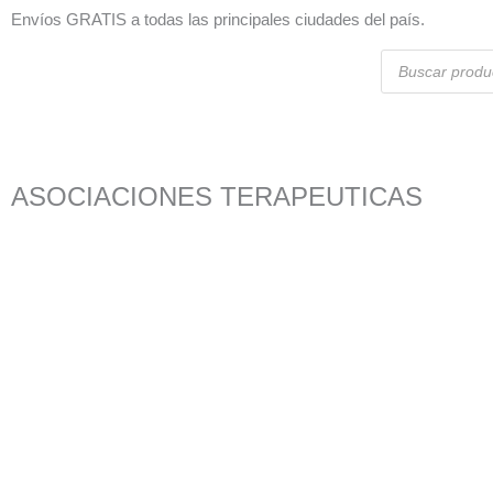
Ir
Envíos GRATIS a todas las principales ciudades del país.
al
Búsqueda
contenido
de
productos
ASOCIACIONES TERAPEUTICAS