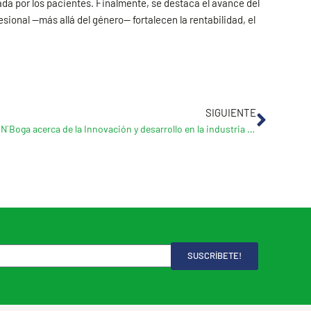
da por los pacientes. Finalmente, se destaca el avance del
sional —más allá del género— fortalecen la rentabilidad, el
Sigui
SIGUIENTE
Entrevista en N´Boga acerca de la Innovación y desarrollo en la industria farmacéutica
SUSCRÍBETE!