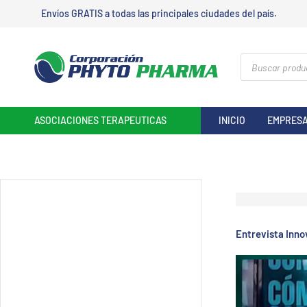
Ir
Envíos GRATIS a todas las principales ciudades del país.
al
contenido
Búsqueda
de
productos
ASOCIACIONES TERAPEUTICAS
INICIO
EMPRES
Entrevista Inno