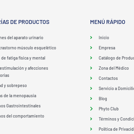
ÍAS DE PRODUCTOS
MENÚ RÁPIDO
nes del aparato urinario
Inicio
 trastorno músculo esquelético
Empresa
de fatiga física y mental
Catálogo de Produ
stimulación y afecciones
Zona del Médico
orias
Contactos
d y sobrepeso
Servicio a Domicili
s de la menopausia
Blog
nos Gastrointestinales
Phyto Club
nos del comportamiento
Términos y Condic
Política de Privaci