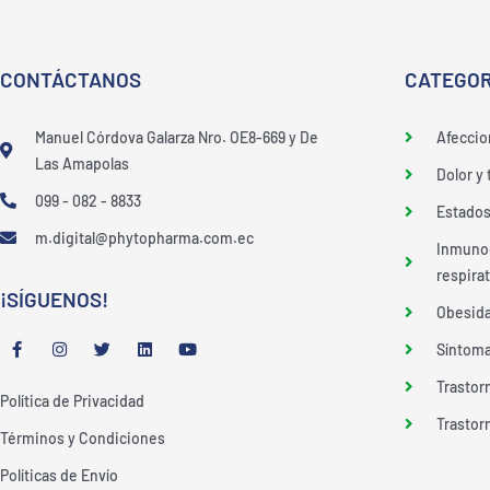
CONTÁCTANOS
CATEGOR
Manuel Córdova Galarza Nro. OE8-669 y De
Afeccio
Las Amapolas
Dolor y
099 - 082 - 8833
Estados 
m.digital@phytopharma.com.ec
Inmunoe
respirat
¡SÍGUENOS!
Obesida
F
I
T
L
Y
Síntoma
a
n
w
i
o
c
s
i
n
u
Trastor
e
t
t
k
t
Política de Privacidad
b
a
t
e
u
o
g
e
d
b
Trastor
Términos y Condiciones
o
r
r
i
e
k
a
n
-
m
Políticas de Envío
f