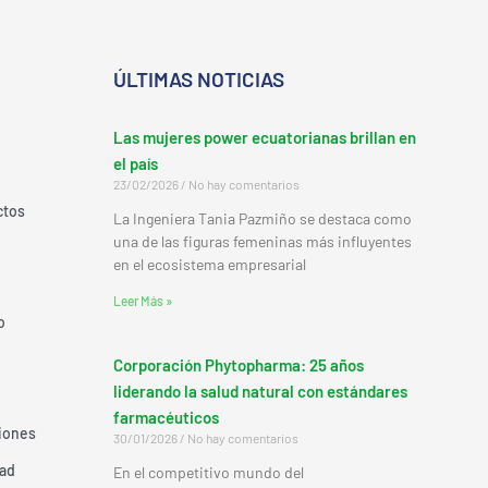
ÚLTIMAS NOTICIAS
Las mujeres power ecuatorianas brillan en
el país
23/02/2026
No hay comentarios
ctos
La Ingeniera Tania Pazmiño se destaca como
una de las figuras femeninas más influyentes
en el ecosistema empresarial
Leer Más »
o
Corporación Phytopharma: 25 años
liderando la salud natural con estándares
farmacéuticos
iones
30/01/2026
No hay comentarios
dad
En el competitivo mundo del